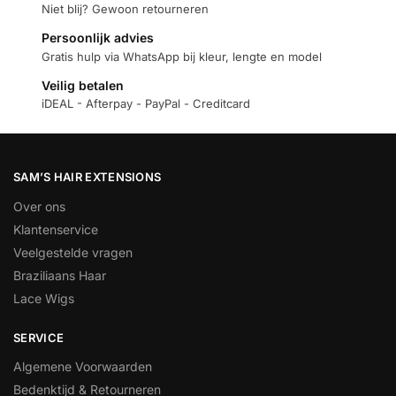
Niet blij? Gewoon retourneren
Persoonlijk advies
Gratis hulp via WhatsApp bij kleur, lengte en model
Veilig betalen
iDEAL - Afterpay - PayPal - Creditcard
SAM’S HAIR EXTENSIONS
Over ons
Klantenservice
Veelgestelde vragen
Braziliaans Haar
Lace Wigs
SERVICE
Algemene Voorwaarden
Bedenktijd & Retourneren