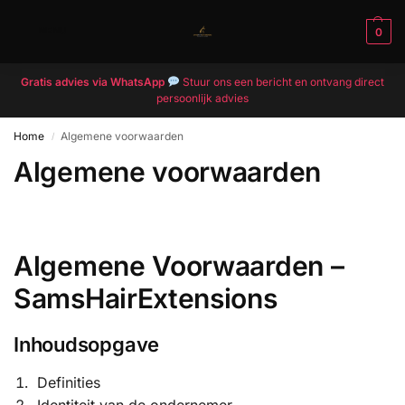
MENU
0
Gratis advies via WhatsApp
Stuur ons een bericht en ontvang direct
persoonlijk advies
Home
Algemene voorwaarden
/
Algemene voorwaarden
Algemene Voorwaarden –
SamsHairExtensions
Inhoudsopgave
Definities
Identiteit van de ondernemer