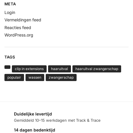
META
Login
Vermeldingen feed
Reacties feed
WordPress.org
TAGS
clip in extensions
haaruitval
haaruitval zwangerschap
populair
wassen
zwangerschap
Duidelijke levertijd
Gemiddeld 10–15 werkdagen met Track & Trace
14 dagen bedenktijd