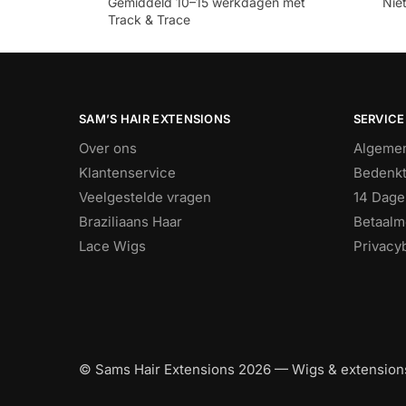
Gemiddeld 10–15 werkdagen met
Nie
Track & Trace
SAM’S HAIR EXTENSIONS
SERVICE
Over ons
Algeme
Klantenservice
Bedenkt
Veelgestelde vragen
14 Dage
Braziliaans Haar
Betaalm
Lace Wigs
Privacy
© Sams Hair Extensions 2026 — Wigs & extensions