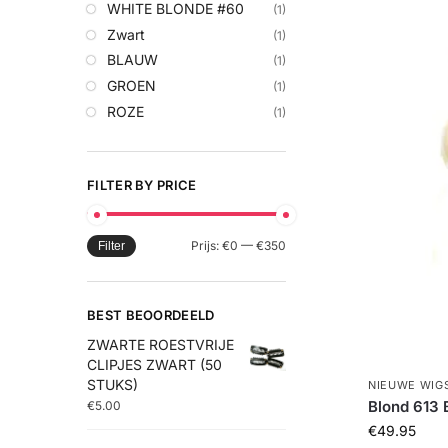
WHITE BLONDE #60
(1)
Zwart
(1)
BLAUW
(1)
GROEN
(1)
ROZE
(1)
FILTER BY PRICE
Prijs:
€0
—
€350
Filter
BEST BEOORDEELD
ZWARTE ROESTVRIJE
CLIPJES ZWART (50
STUKS)
NIEUWE WIG
Blond 613
€
5.00
€
49.95