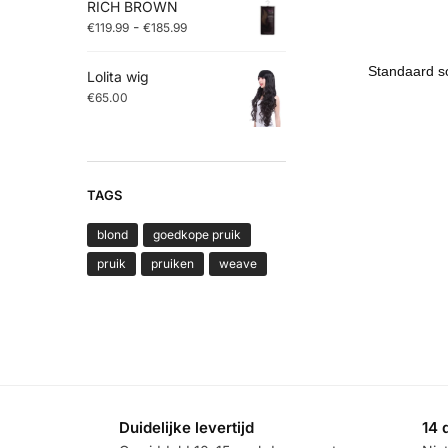
RICH BROWN
-
€
119.99
€
185.99
Lolita wig
€
65.00
TAGS
blond
goedkope pruik
pruik
pruiken
weave
Duidelijke levertijd
14 