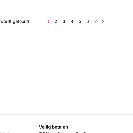
n wordt getoond
1
2
3
4
5
6
7
Veilig betalen