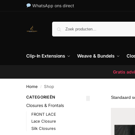
WhatsApp ons direct
Clip-In Extensions
Weave & Bundels
Clo
Gratis ad
Home
Shop
/
CATEGORIEËN
Closures & Frontals
FRONT LACE
Lace Closure
Silk Closures