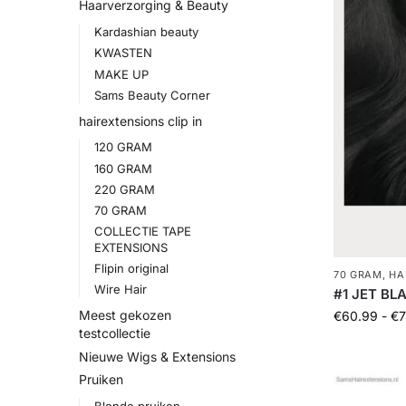
Haarverzorging & Beauty
Kardashian beauty
KWASTEN
MAKE UP
Sams Beauty Corner
hairextensions clip in
120 GRAM
160 GRAM
220 GRAM
70 GRAM
COLLECTIE TAPE
EXTENSIONS
Flipin original
70 GRAM
,
HA
Wire Hair
#1 JET BL
Meest gekozen
€
60.99
-
€
7
testcollectie
Nieuwe Wigs & Extensions
Pruiken