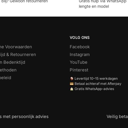
t blij? Gewoon retourneren
Gratis hulp via WhatsApp b
lengte en model
VOLG ONS
ne Voorwaarden
Facebook
ijd & Retourneren
Instagram
n Bedenktijd
YouTube
ethoden
Pinterest
beleid
Levertijd 10–15 werkdagen
Betaal achteraf met Afterpay
Gratis WhatsApp-advies
 met persoonlijk advies
Veilig bet