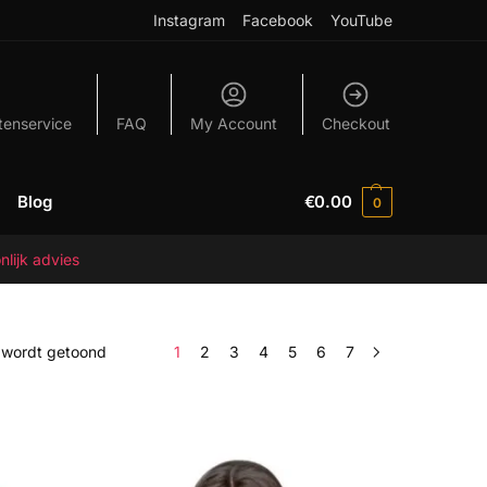
Instagram
Facebook
YouTube
tenservice
FAQ
My Account
Checkout
Blog
€
0.00
0
nlijk advies
n wordt getoond
1
2
3
4
5
6
7