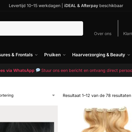
Levertijd 10–15 werkdagen |
iDEAL & Afterpay
beschikbaar
Zoeken
Over ons
Klan
sures & Frontals
Pruiken
Haarverzorging & Beauty
vies via WhatsApp
Stuur ons een bericht en ontvang direct persoo
Resultaat 1–12 van de 78 resultate