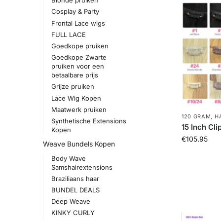
Blonde pruiken
Cosplay & Party
Frontal Lace wigs
FULL LACE
Goedkope pruiken
Goedkope Zwarte
pruiken voor een
betaalbare prijs
Grijze pruiken
Lace Wig Kopen
Maatwerk pruiken
120 GRAM
,
H
Synthetische Extensions
15 Inch Cli
Kopen
€
105.95
Weave Bundels Kopen
Body Wave
Samshairextensions
Braziliaans haar
BUNDEL DEALS
Deep Weave
KINKY CURLY