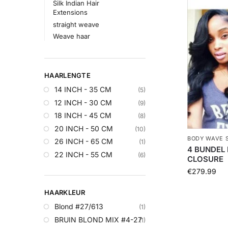
Silk Indian Hair
Extensions
straight weave
Weave haar
HAARLENGTE
14 INCH - 35 CM
(5)
12 INCH - 30 CM
(9)
18 INCH - 45 CM
(8)
20 INCH - 50 CM
(10)
BODY WAVE 
26 INCH - 65 CM
(1)
4 BUNDEL 
22 INCH - 55 CM
(6)
CLOSURE
€
279.99
HAARKLEUR
Blond #27/613
(1)
BRUIN BLOND MIX #4-27
(1)