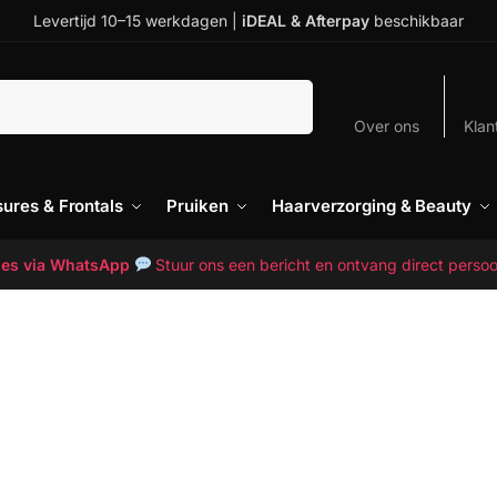
Levertijd 10–15 werkdagen |
iDEAL & Afterpay
beschikbaar
Zoeken
Over ons
Klan
sures & Frontals
Pruiken
Haarverzorging & Beauty
vies via WhatsApp
Stuur ons een bericht en ontvang direct persoo