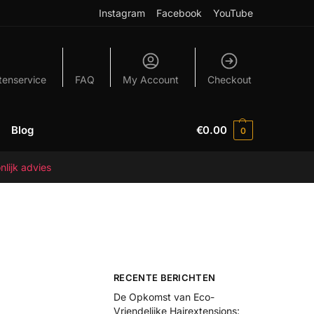
Instagram
Facebook
YouTube
tenservice
FAQ
My Account
Checkout
Blog
€
0.00
0
nlijk advies
RECENTE BERICHTEN
De Opkomst van Eco-
Vriendelijke Hairextensions: