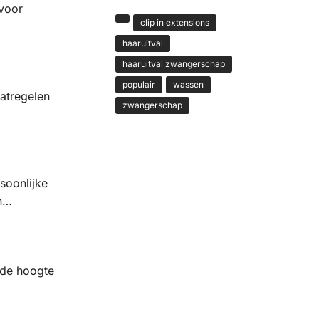
 voor
clip in extensions
haaruitval
haaruitval zwangerschap
populair
wassen
atregelen
zwangerschap
soonlijke
en…
 de hoogte