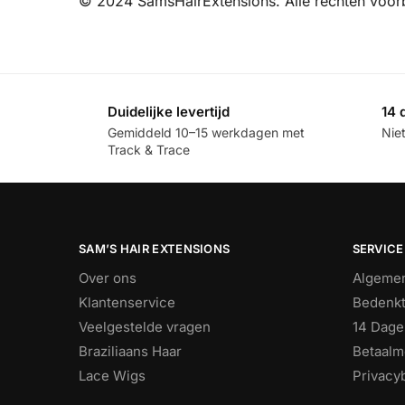
© 2024 SamsHairExtensions. Alle rechten voo
Duidelijke levertijd
14 
Gemiddeld 10–15 werkdagen met
Nie
Track & Trace
SAM’S HAIR EXTENSIONS
SERVICE
Over ons
Algeme
Klantenservice
Bedenkt
Veelgestelde vragen
14 Dage
Braziliaans Haar
Betaalm
Lace Wigs
Privacy