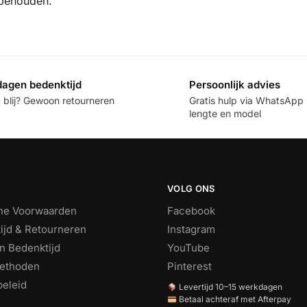
rbehouden.
dagen bedenktijd
Persoonlijk advies
t blij? Gewoon retourneren
Gratis hulp via WhatsApp b
lengte en model
VOLG ONS
ne Voorwaarden
Facebook
ijd & Retourneren
Instagram
n Bedenktijd
YouTube
ethoden
Pinterest
beleid
Levertijd 10–15 werkdagen
Betaal achteraf met Afterpay