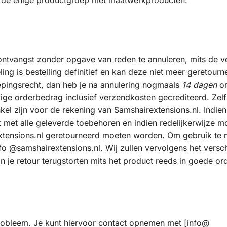
el de enige productgroep met maatwerkproducten.
a ontvangst zonder opgave van reden te annuleren, mits de v
ling is bestelling definitief en kan deze niet meer geretourn
pingsrecht, dan heb je na annulering nogmaals
14 dagen
om
edige orderbedrag inclusief verzendkosten gecrediteerd. Zel
el zijn voor de rekening van Samshairextensions.nl. Indien
 met alle geleverde toebehoren en indien redelijkerwijze mo
extensions.nl geretourneerd moeten worden. Om gebruik te
nfo @samshairextensions.nl. Wij zullen vervolgens het versc
je retour terugstorten mits het product reeds in goede ord
 probleem. Je kunt hiervoor contact opnemen met [info@