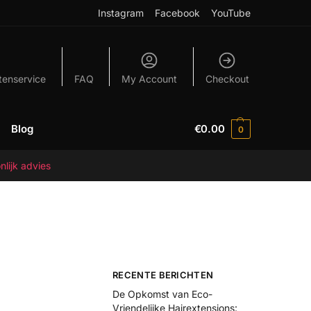
Instagram
Facebook
YouTube
tenservice
FAQ
My Account
Checkout
Blog
€
0.00
0
nlijk advies
RECENTE BERICHTEN
De Opkomst van Eco-
Vriendelijke Hairextensions: