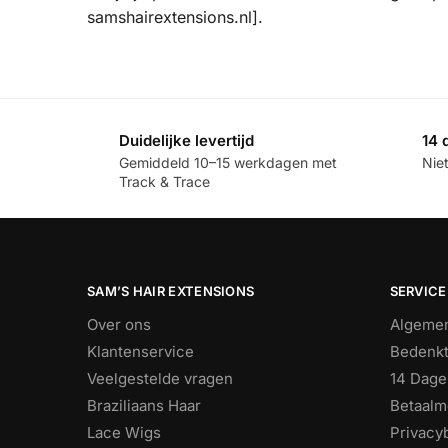
samshairextensions.nl].
Duidelijke levertijd
14 
Gemiddeld 10–15 werkdagen met
Nie
Track & Trace
SAM’S HAIR EXTENSIONS
SERVICE
Over ons
Algeme
Klantenservice
Bedenkt
Veelgestelde vragen
14 Dage
Braziliaans Haar
Betaalm
Lace Wigs
Privacy