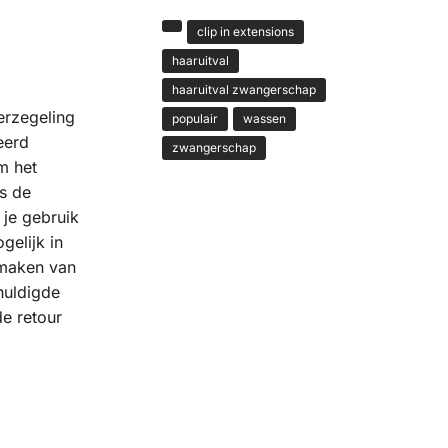
clip in extensions
haaruitval
haaruitval zwangerschap
erzegeling
populair
wassen
eerd
zwangerschap
 het
fs de
 je gebruik
gelijk in
 maken van
huldigde
e retour