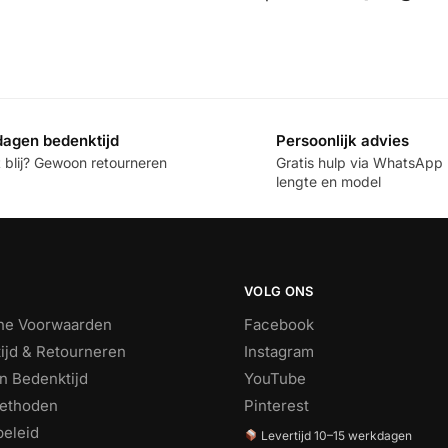
dagen bedenktijd
Persoonlijk advies
t blij? Gewoon retourneren
Gratis hulp via WhatsApp b
lengte en model
VOLG ONS
ne Voorwaarden
Facebook
ijd & Retourneren
Instagram
n Bedenktijd
YouTube
ethoden
Pinterest
beleid
Levertijd 10–15 werkdagen