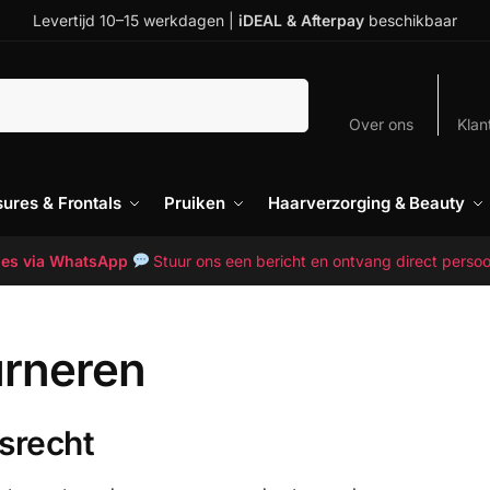
Levertijd 10–15 werkdagen |
iDEAL & Afterpay
beschikbaar
Zoeken
Over ons
Klan
sures & Frontals
Pruiken
Haarverzorging & Beauty
vies via WhatsApp
Stuur ons een bericht en ontvang direct persoo
urneren
srecht