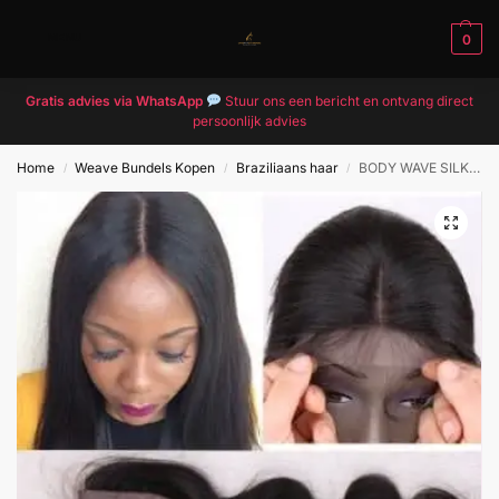
MENU
0
Gratis advies via WhatsApp
Stuur ons een bericht en ontvang direct
persoonlijk advies
Home
Weave Bundels Kopen
Braziliaans haar
BODY WAVE SILK CLOSURE
/
/
/