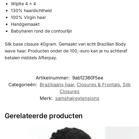
Wijdte 4 x 4
130% haardichtheid
100% Virgin haar
Handgemaakt
Babyharen rond de contourlijn
Silk base closure 40gram. Gemaakt van echt Brazilian Body
wave haar. Producten onder de 100,-euro kan je nu achteraf
betalen middels Afterpay.
Artikelnummer:
9ab12360f5ee
Categorieën:
Braziliaans haar
,
Closures & Frontals
,
Silk
Closures
Merk:
samshairextensions
Gerelateerde producten