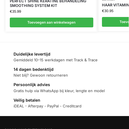
PERFECT SHINE KERATINE BEHANDELING
HAAR VITAMI
SMOOTHING SYSTEM KIT
€
30.95
€
35.99
Toev
Toevoegen aan winkelwagen
Duidelijke levertijd
Gemiddeld 10–15 werkdagen met Track & Trace
14 dagen bedenktijd
Niet blij? Gewoon retourneren
Persoonlijk advies
Gratis hulp via WhatsApp bij kleur, lengte en model
Veilig betalen
iDEAL - Afterpay - PayPal - Creditcard