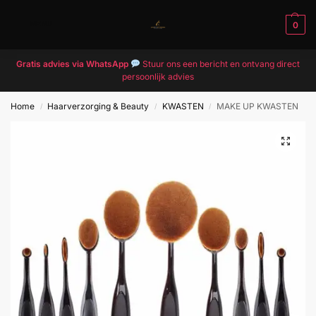
MENU
0
Gratis advies via WhatsApp
Stuur ons een bericht en ontvang direct
persoonlijk advies
Home
Haarverzorging & Beauty
KWASTEN
MAKE UP KWASTEN
/
/
/