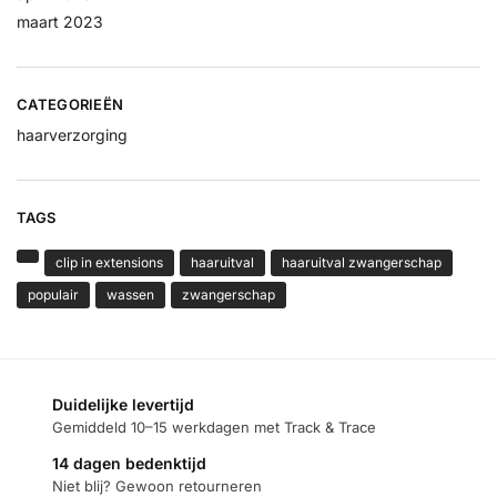
maart 2023
CATEGORIEËN
haarverzorging
TAGS
clip in extensions
haaruitval
haaruitval zwangerschap
populair
wassen
zwangerschap
Duidelijke levertijd
Gemiddeld 10–15 werkdagen met Track & Trace
14 dagen bedenktijd
Niet blij? Gewoon retourneren