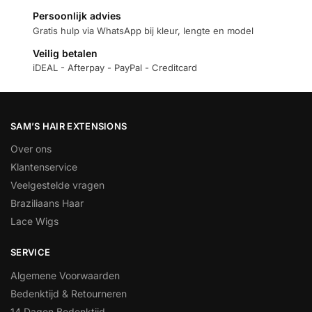
Persoonlijk advies
Gratis hulp via WhatsApp bij kleur, lengte en model
Veilig betalen
iDEAL - Afterpay - PayPal - Creditcard
SAM’S HAIR EXTENSIONS
Over ons
Klantenservice
Veelgestelde vragen
Braziliaans Haar
Lace Wigs
SERVICE
Algemene Voorwaarden
Bedenktijd & Retourneren
14 Dagen Bedenktijd