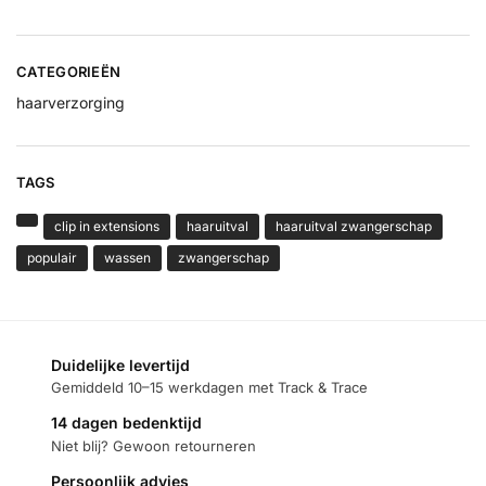
CATEGORIEËN
haarverzorging
TAGS
clip in extensions
haaruitval
haaruitval zwangerschap
populair
wassen
zwangerschap
Duidelijke levertijd
Gemiddeld 10–15 werkdagen met Track & Trace
14 dagen bedenktijd
Niet blij? Gewoon retourneren
Persoonlijk advies