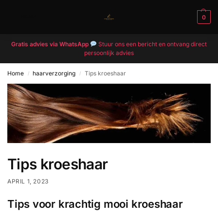
MENU
0
Gratis advies via WhatsApp
Stuur ons een bericht en ontvang direct
persoonlijk advies
Home
haarverzorging
Tips kroeshaar
/
/
Tips kroeshaar
APRIL 1, 2023
Tips voor krachtig mooi kroeshaar