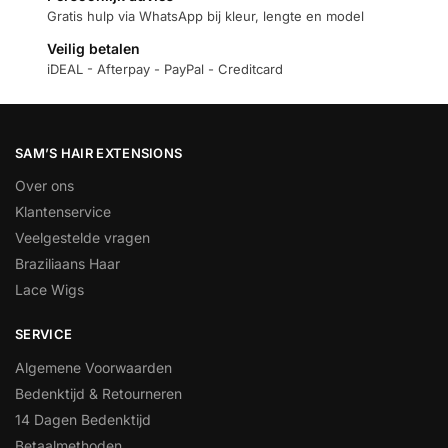
Gratis hulp via WhatsApp bij kleur, lengte en model
Veilig betalen
iDEAL - Afterpay - PayPal - Creditcard
SAM’S HAIR EXTENSIONS
Over ons
Klantenservice
Veelgestelde vragen
Braziliaans Haar
Lace Wigs
SERVICE
Algemene Voorwaarden
Bedenktijd & Retourneren
14 Dagen Bedenktijd
Betaalmethoden