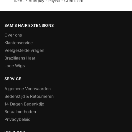
iDEAL - Afterpay - PayPal - Creditcard
SAM’S HAIR EXTENSIONS
Over ons
Klantenservice
Veelgestelde vragen
Braziliaans Haar
Lace Wigs
SERVICE
Algemene Voorwaarden
Bedenktijd & Retourneren
14 Dagen Bedenktijd
Betaalmethoden
Privacybeleid